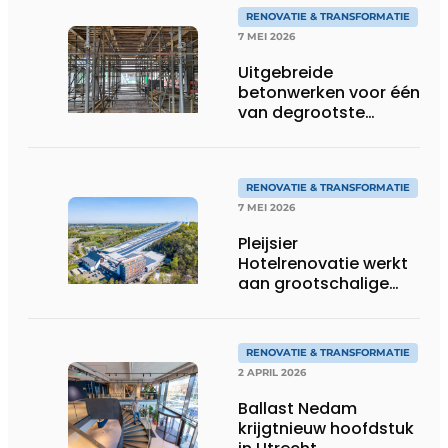
RENOVATIE & TRANSFORMATIE
7 MEI 2026
Uitgebreide
betonwerken voor één
van degrootste
circulaire
renovatieprojecten
van Europa
RENOVATIE & TRANSFORMATIE
7 MEI 2026
Pleijsier
Hotelrenovatie werkt
aan grootschalige
vernieuwing Alpine
Hotel bij SnowWorld
Landgraaf
RENOVATIE & TRANSFORMATIE
2 APRIL 2026
Ballast Nedam
krijgtnieuw hoofdstuk