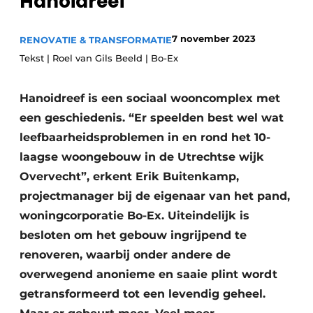
Hanoidreef
Glas
Podcasts
Privacy / Cookie statement
7 november 2023
RENOVATIE & TRANSFORMATIE
Modulair bouwen
Tekst | Roel van Gils Beeld | Bo-Ex
story
metadata
Vacature aanmelden
Hanoidreef is een sociaal wooncomplex met
Vacatures
een geschiedenis. “Er speelden best wel wat
Video’s
leefbaarheidsproblemen in en rond het 10-
laagse woongebouw in de Utrechtse wijk
Overvecht”, erkent Erik Buitenkamp,
projectmanager bij de eigenaar van het pand,
woningcorporatie Bo-Ex. Uiteindelijk is
besloten om het gebouw ingrijpend te
renoveren, waarbij onder andere de
overwegend anonieme en saaie plint wordt
getransformeerd tot een levendig geheel.