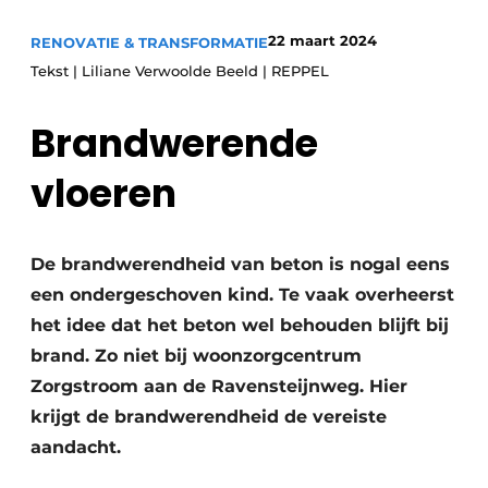
Glas
Podcasts
22 maart 2024
RENOVATIE & TRANSFORMATIE
Privacy / Cookie statement
Modulair bouwen
Tekst | Liliane Verwoolde Beeld | REPPEL
story
metadata
Brandwerende
Vacature aanmelden
Vacatures
vloeren
Video’s
De brandwerendheid van beton is nogal eens
een ondergeschoven kind. Te vaak overheerst
het idee dat het beton wel behouden blijft bij
brand. Zo niet bij woonzorgcentrum
Zorgstroom aan de Ravensteijnweg. Hier
krijgt de brandwerendheid de vereiste
aandacht.