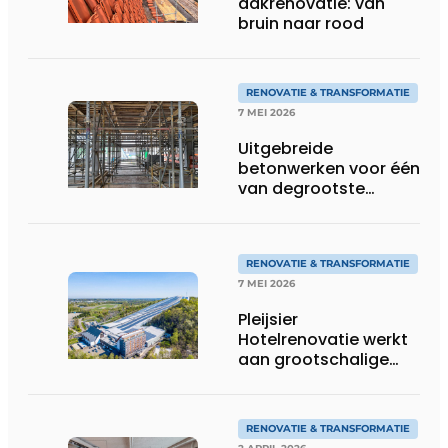
dakrenovatie: van
bruin naar rood
RENOVATIE & TRANSFORMATIE
7 MEI 2026
Uitgebreide
betonwerken voor één
van degrootste
circulaire
renovatieprojecten
van Europa
RENOVATIE & TRANSFORMATIE
7 MEI 2026
Pleijsier
Hotelrenovatie werkt
aan grootschalige
vernieuwing Alpine
Hotel bij SnowWorld
Landgraaf
RENOVATIE & TRANSFORMATIE