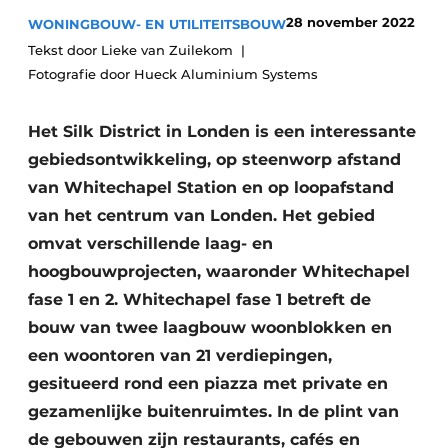
Glas
Podcasts
28 november 2022
WONINGBOUW- EN UTILITEITSBOUW
Tekst door Lieke van Zuilekom
Privacy / Cookie statement
Modulair bouwen
Fotografie door Hueck Aluminium Systems
story
metadata
Vacature aanmelden
Het Silk District in Londen is een interessante
Vacatures
gebiedsontwikkeling, op steenworp afstand
van Whitechapel Station en op loopafstand
Video’s
van het centrum van Londen. Het gebied
omvat verschillende laag- en
hoogbouwprojecten, waaronder Whitechapel
fase 1 en 2. Whitechapel fase 1 betreft de
bouw van twee laagbouw woonblokken en
een woontoren van 21 verdiepingen,
gesitueerd rond een piazza met private en
gezamenlijke buitenruimtes. In de plint van
de gebouwen zijn restaurants, cafés en