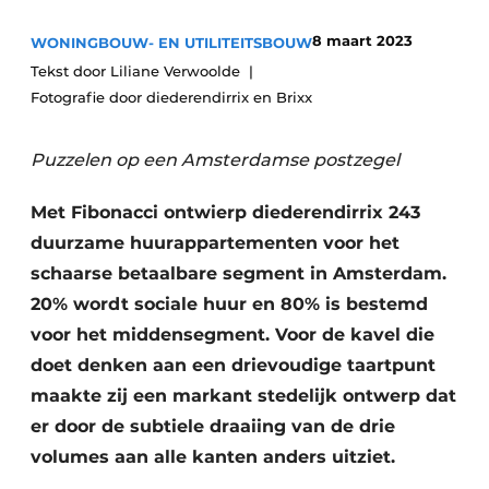
Glas
Podcasts
8 maart 2023
WONINGBOUW- EN UTILITEITSBOUW
Privacy / Cookie statement
Modulair bouwen
Tekst door Liliane Verwoolde
Fotografie door diederendirrix en Brixx
story
metadata
Vacature aanmelden
Puzzelen op een Amsterdamse postzegel
Vacatures
Video’s
Met Fibonacci ontwierp diederendirrix 243
duurzame huurappartementen voor het
schaarse betaalbare segment in Amsterdam.
20% wordt sociale huur en 80% is bestemd
voor het middensegment. Voor de kavel die
doet denken aan een drievoudige taartpunt
maakte zij een markant stedelijk ontwerp dat
er door de subtiele draaiing van de drie
volumes aan alle kanten anders uitziet.