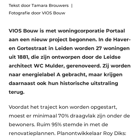
Tekst door Tamara Brouwers
Glas
Podcasts
Fotografie door VIOS Bouw
Privacy / Cookie statement
Modulair bouwen
story
metadata
VIOS Bouw is met woningcorporatie Portaal
Vacature aanmelden
aan een nieuw project begonnen. In de Haver-
en Gortestraat in Leiden worden 27 woningen
Vacatures
uit 1881, die zijn ontworpen door de Leidse
Video’s
architect WC Mulder, gerenoveerd. Zij worden
naar energielabel A gebracht, maar krijgen
daarnaast ook hun historische uitstraling
terug.
Voordat het traject kon worden opgestart,
moest er minimaal 70% draagvlak zijn onder de
bewoners. Ruim 95% stemde in met de
renovatieplannen. Planontwikkelaar Roy Diks: