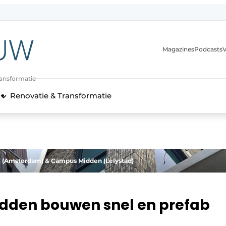
Magazines
Podcasts
V
ransformatie
Renovatie & Transformatie
 (Amsterdam) & Campus Midden (Lelystad)
dden bouwen snel en prefab