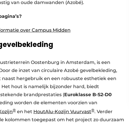
omstig van oude damwanden (Azobé).
pagina’s?
formati
e over Campus Midden
 gevelbekleding
dustrieterrein Oostenburg in Amsterdam, is een
oor de inzet van circulaire Azobé gevelbekleding,
naast hergebruik en een robuuste esthetiek een
Het hout is namelijk bijzonder hard, biedt
tstekende brandprestaties (
Euroklasse B-S2-D0
leding worden de elementen voorzien van
®
®
ozijn
en het
HoutAlu-Kozijn Vuurvast
. Verder
de kolommen toegepast om het project zo duurzaam