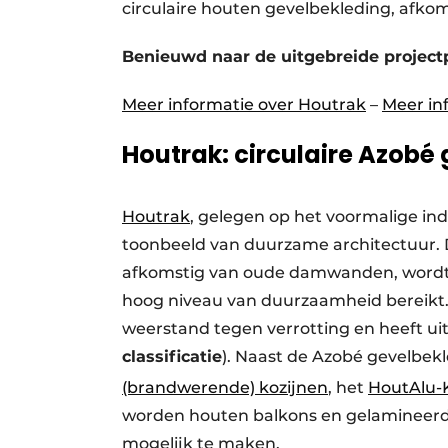
circulaire houten gevelbekleding, afk
Benieuwd naar de uitgebreide project
Meer informatie over Houtrak
–
Meer in
Houtrak: circulaire Azobé
Houtrak
, gelegen op het voormalige in
toonbeeld van duurzame architectuur. D
afkomstig van oude damwanden, wordt 
hoog niveau van duurzaamheid bereikt. 
weerstand tegen verrotting en heeft ui
classificatie
). Naast de Azobé gevelbek
(brandwerende) kozijnen
, het
HoutAlu-K
worden houten balkons en gelamineer
mogelijk te maken.