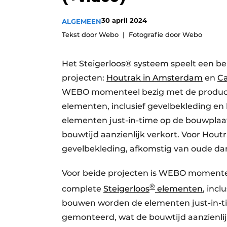
Podcasts
30 april 2024
ALGEMEEN
Privacy / Cookie statement
Tekst door Webo
Fotografie door Webo
story
metadata
Vacature aanmelden
Het Steigerloos® systeem speelt een be
projecten:
Houtrak in Amsterdam
en
Ca
Vacatures
WEBO momenteel bezig met de product
Video’s
elementen, inclusief gevelbekleding en
elementen just-in-time op de bouwplaa
bouwtijd aanzienlijk verkort. Voor Hou
gevelbekleding, afkomstig van oude d
Voor beide projecten is WEBO momente
®
complete
Steigerloos
elementen
, incl
bouwen worden de elementen just-in-ti
gemonteerd, wat de bouwtijd aanzienli