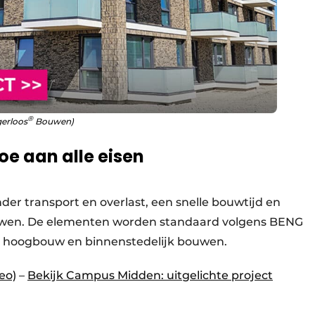
®
gerloos
Bouwen)
e aan alle eisen
der transport en overlast, een snelle bouwtijd en
uwen. De elementen worden standaard volgens BENG
r hoogbouw en binnenstedelijk bouwen.
eo)
–
Bekijk Campus Midden: uitgelichte project