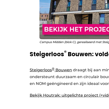
Campus Midden (blok C), gerealiseerd met Stei
®
Steigerloos
Bouwen: voldo
®
Steigerloos
Bouwen
draagt bij aan min
ondersteunt duurzaam en circulair bo
en NOM geëngineerd en zijn ideaal voo
Bekijk Houtrak: uitgelichte project (+vid