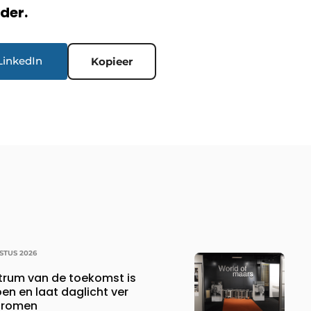
rder.
LinkedIn
Kopieer
STUS 2026
ntrum van de toekomst is
oen en laat daglicht ver
stromen