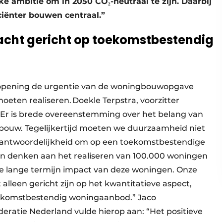
e ambitie om in 2050 CO₂-neutraal te zijn. Daarbij
ciënter bouwen centraal.”
acht gericht op toekomstbestendig
e opening de urgentie van de woningbouwopgave
eten realiseren. Doekle Terpstra, voorzitter
“Er is brede overeenstemming over het belang van
gbouw. Tegelijkertijd moeten we duurzaamheid niet
erantwoordelijkheid om op een toekomstbestendige
en denken aan het realiseren van 100.000 woningen
 de lange termijn impact van deze woningen. Onze
alleen gericht zijn op het kwantitatieve aspect,
ekomstbestendig woningaanbod.” Jaco
ratie Nederland vulde hierop aan: “Het positieve