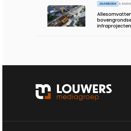
JAARBOEK
4 AUGU
Allesomvatte
bovengrondse
infraprojecten