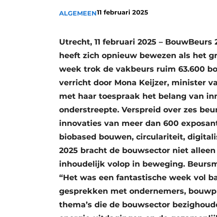
Podcasts
11 februari 2025
ALGEMEEN
Privacy / Cookie statement
Utrecht, 11 februari 2025 – BouwBeurs 
story
metadata
heeft zich opnieuw bewezen als het 
Vacature aanmelden
week trok de vakbeurs ruim 63.600 bo
Vacatures
verricht door Mona Keijzer, minister v
Video’s
met haar toespraak het belang van i
onderstreepte. Verspreid over zes be
innovaties van meer dan 600 exposant
biobased bouwen, circulariteit, digital
2025 bracht de bouwsector niet alleen
inhoudelijk volop in beweging. Beursm
“Het was een fantastische week vol b
gesprekken met ondernemers, bouwpro
thema’s die de bouwsector bezighouden