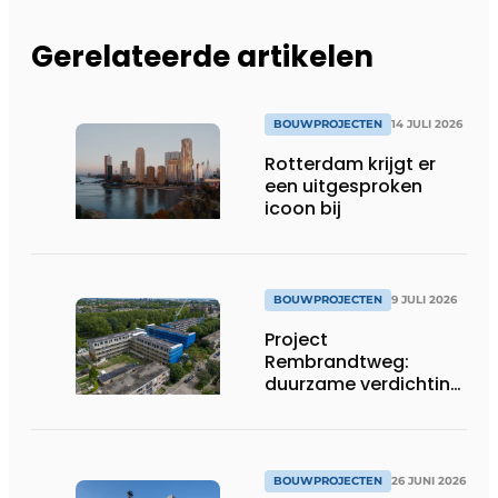
Gerelateerde artikelen
BOUWPROJECTEN
14 JULI 2026
Rotterdam krijgt er
een uitgesproken
icoon bij
BOUWPROJECTEN
9 JULI 2026
Project
Rembrandtweg:
duurzame verdichting
met CLT-houtbouw
en geïntegreerde
installaties
BOUWPROJECTEN
26 JUNI 2026