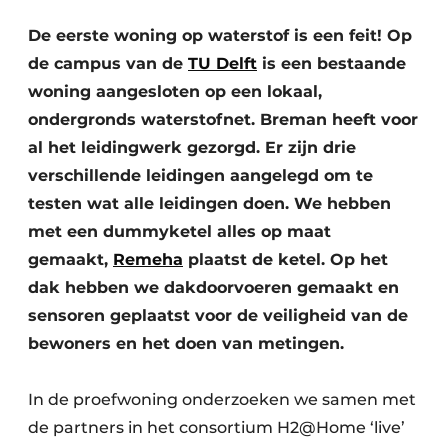
Glas
Podcasts
De eerste woning op waterstof is een feit! Op
Privacy / Cookie statement
de campus van de
TU Delft
is een bestaande
Modulair bouwen
story
metadata
woning aangesloten op een lokaal,
ondergronds waterstofnet. Breman heeft voor
Vacature aanmelden
al het leidingwerk gezorgd. Er zijn drie
Vacatures
verschillende leidingen aangelegd om te
Video’s
testen wat alle leidingen doen. We hebben
met een dummyketel alles op maat
gemaakt,
Remeha
plaatst de ketel. Op het
dak hebben we dakdoorvoeren gemaakt en
sensoren geplaatst voor de veiligheid van de
bewoners en het doen van metingen.
In de proefwoning onderzoeken we samen met
de partners in het consortium H2@Home ‘live’