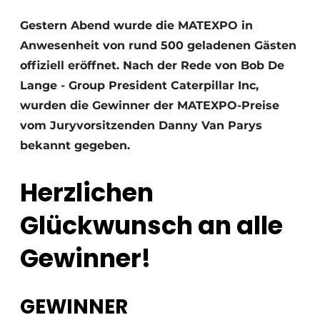
Glas
Podcasts
Gestern Abend wurde die MATEXPO in
Datenschutz / Cookie-Erklärung
Anwesenheit von rund 500 geladenen Gästen
Modularer Aufbau
Geschichte
Metadaten
offiziell eröffnet. Nach der Rede von Bob De
Lange - Group President Caterpillar Inc,
Ein Stellenangebot registrieren
wurden die Gewinner der MATEXPO-Preise
Freie Stellen
vom Juryvorsitzenden Danny Van Parys
Videos
bekannt gegeben.
Herzlichen
Glückwunsch an alle
Gewinner!
GEWINNER