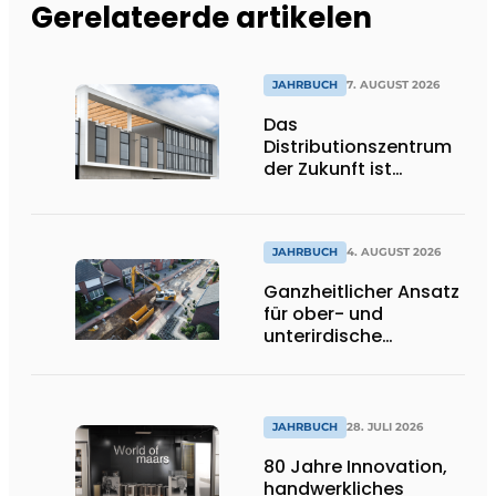
Gerelateerde artikelen
JAHRBUCH
7. AUGUST 2026
Das
Distributionszentrum
der Zukunft ist
ausdrucksstark,
umweltfreundlich und
lässt Tageslicht tief
ins Innere strömen
JAHRBUCH
4. AUGUST 2026
Ganzheitlicher Ansatz
für ober- und
unterirdische
Infrastrukturprojekte
JAHRBUCH
28. JULI 2026
80 Jahre Innovation,
handwerkliches