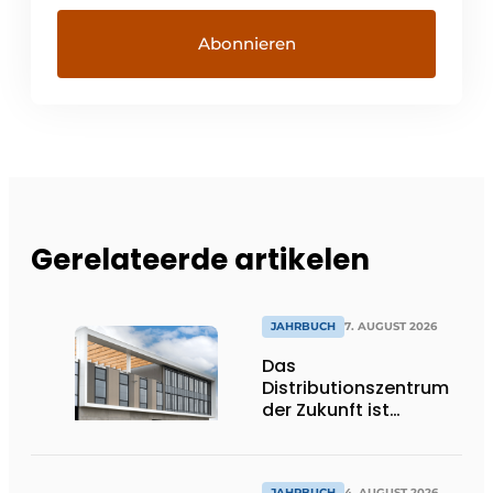
Gerelateerde artikelen
JAHRBUCH
7. AUGUST 2026
Das
Distributionszentrum
der Zukunft ist
ausdrucksstark,
umweltfreundlich und
lässt Tageslicht tief
JAHRBUCH
4. AUGUST 2026