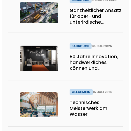
ins Innere strömen
Ganzheitlicher Ansatz
für ober- und
unterirdische
Infrastrukturprojekte
JAHRBUCH
28. JULI 2026
80 Jahre Innovation,
handwerkliches
Können und
internationale
Bedeutung
ALLGEMEIN
16. JULI 2026
Technisches
Meisterwerk am
Wasser