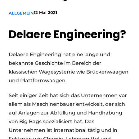
Glas
Podcasts
12 Mai 2021
ALLGEMEIN
Datenschutz / Cookie-Erklärung
Modularer Aufbau
Geschichte
Metadaten
Delaere Engineering?
Ein Stellenangebot registrieren
Freie Stellen
Delaere Engineering hat eine lange und
Videos
bekannte Geschichte im Bereich der
klassischen Wägesysteme wie Brückenwaagen
und Plattformwaagen.
Seit einiger Zeit hat sich das Unternehmen vor
allem als Maschinenbauer entwickelt, der sich
auf Anlagen zur Abfüllung und Handhabung
von Big Bags spezialisiert hat. Das
Unternehmen ist international tätig und in
Sektoren wie Chemie, Lebensmittel und