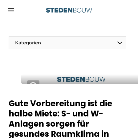
Registrieren Sie sich
Allgemeine Bedingungen und Konditionen
Vermögen
Kategorien
Autorisierung
abmelden
Anmeldung
Unternehmen
Kontakt
Wohnungsbau und Nichtwohnungsbau
Direkter Kontakt
Denkmäler
Veranstaltung anmelden
Vertriebszentren
Gute Vorbereitung ist die
Startseite
halbe Miete: S- und W-
Jahrbuch
Anlagen sorgen für
Meist gelesen
Fassaden, Dächer und Dachgärten
gesundes Raumklima in
Newsletter