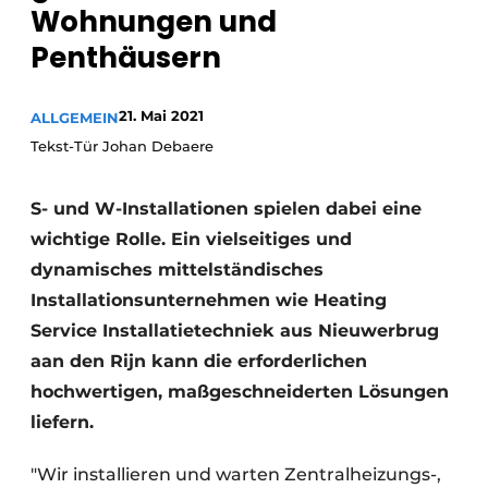
Wohnungen und
Glas
Podcasts
Penthäusern
Datenschutz / Cookie-Erklärung
Modularer Aufbau
Geschichte
Metadaten
21. Mai 2021
ALLGEMEIN
Ein Stellenangebot registrieren
Tekst-Tür Johan Debaere
Freie Stellen
S- und W-Installationen spielen dabei eine
Videos
wichtige Rolle. Ein vielseitiges und
dynamisches mittelständisches
Installationsunternehmen wie Heating
Service Installatietechniek aus Nieuwerbrug
aan den Rijn kann die erforderlichen
hochwertigen, maßgeschneiderten Lösungen
liefern.
"Wir installieren und warten Zentralheizungs-,