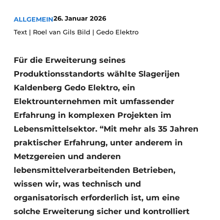
Glas
Podcasts
26. Januar 2026
ALLGEMEIN
Datenschutz / Cookie-Erklärung
Modularer Aufbau
Text | Roel van Gils Bild | Gedo Elektro
Geschichte
Metadaten
Für die Erweiterung seines
Ein Stellenangebot registrieren
Produktionsstandorts wählte Slagerijen
Freie Stellen
Kaldenberg Gedo Elektro, ein
Videos
Elektrounternehmen mit umfassender
Erfahrung in komplexen Projekten im
Lebensmittelsektor. “Mit mehr als 35 Jahren
praktischer Erfahrung, unter anderem in
Metzgereien und anderen
lebensmittelverarbeitenden Betrieben,
wissen wir, was technisch und
organisatorisch erforderlich ist, um eine
solche Erweiterung sicher und kontrolliert