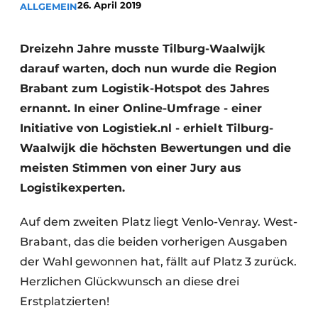
26. April 2019
ALLGEMEIN
Glas
Podcasts
Datenschutz / Cookie-Erklärung
Modularer Aufbau
Dreizehn Jahre musste Tilburg-Waalwijk
Geschichte
Metadaten
darauf warten, doch nun wurde die Region
Brabant zum Logistik-Hotspot des Jahres
Ein Stellenangebot registrieren
ernannt. In einer Online-Umfrage - einer
Freie Stellen
Initiative von Logistiek.nl - erhielt Tilburg-
Videos
Waalwijk die höchsten Bewertungen und die
meisten Stimmen von einer Jury aus
Logistikexperten.
Auf dem zweiten Platz liegt Venlo-Venray. West-
Brabant, das die beiden vorherigen Ausgaben
der Wahl gewonnen hat, fällt auf Platz 3 zurück.
Herzlichen Glückwunsch an diese drei
Erstplatzierten!