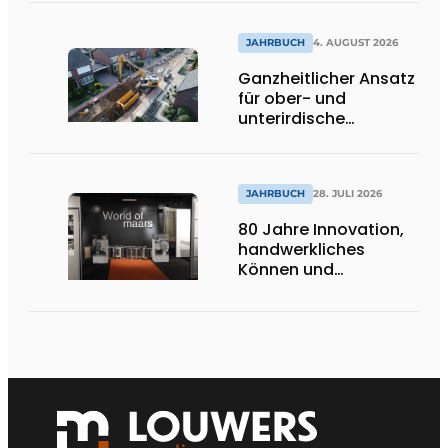
umweltfreundlich und
lässt Tageslicht tief
ins Innere strömen
JAHRBUCH
4. AUGUST 2026
Ganzheitlicher Ansatz
für ober- und
unterirdische
Infrastrukturprojekte
JAHRBUCH
28. JULI 2026
80 Jahre Innovation,
handwerkliches
Können und
internationale
Bedeutung