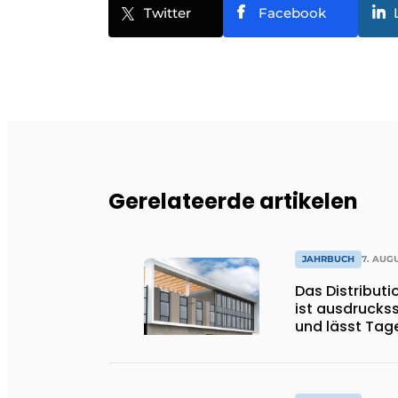
Twitter
Facebook
Gerelateerde artikelen
JAHRBUCH
7. AUG
Das Distribut
ist ausdrucks
und lässt Tages
strömen