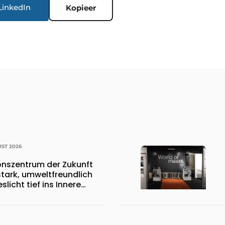
LinkedIn
Kopieer
UST 2026
ionszentrum der Zukunft
stark, umweltfreundlich
licht tief ins Innere