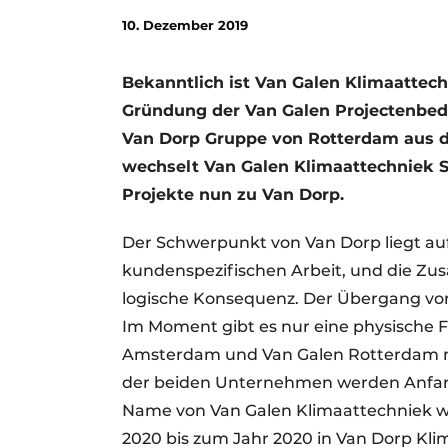
Podcasts
10. Dezember 2019
Datenschutz / Cookie-Erklärung
Bekanntlich ist Van Galen Klimaattech
Geschichte
Metadaten
Gründung der Van Galen Projectenbedri
Ein Stellenangebot registrieren
Van Dorp Gruppe von Rotterdam aus d
Freie Stellen
wechselt Van Galen Klimaattechniek 
Videos
Projekte nun zu Van Dorp.
Der Schwerpunkt von Van Dorp liegt 
kundenspezifischen Arbeit, und die Z
logische Konsequenz. Der Übergang von 
Im Moment gibt es nur eine physische 
Amsterdam und Van Galen Rotterdam m
der beiden Unternehmen werden Anfan
Name von Van Galen Klimaattechniek w
2020 bis zum Jahr 2020 in Van Dorp Kli