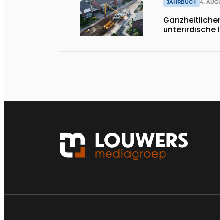
JAHRBUCH
4. AUG
Ganzheitlicher
unterirdische 