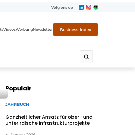
Volg ons op
Business-Index
ts
Videos
Werbung
Newsletter
Populair
JAHRBUCH
Ganzheitlicher Ansatz für ober- und
unterirdische Infrastrukturprojekte
4. August 2026