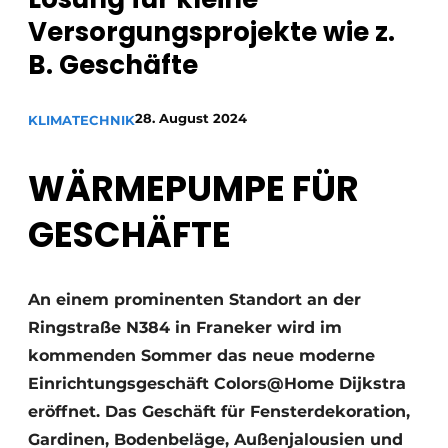
Glas
Podcasts
Versorgungsprojekte wie z.
B. Geschäfte
Datenschutz / Cookie-Erklärung
Modularer Aufbau
Geschichte
Metadaten
28. August 2024
KLIMATECHNIK
Ein Stellenangebot registrieren
Freie Stellen
WÄRMEPUMPE FÜR
Videos
GESCHÄFTE
An einem prominenten Standort an der
Ringstraße N384 in Franeker wird im
kommenden Sommer das neue moderne
Einrichtungsgeschäft Colors@Home Dijkstra
eröffnet. Das Geschäft für Fensterdekoration,
Gardinen, Bodenbeläge, Außenjalousien und