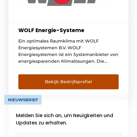
WOLF Energie-Systeme
Ein optimales Raumklima mit WOLF
Energiesystemen B.V. WOLF
Energiesystemen ist ein Systemanbieter von
energiesparenden Klimalösungen. Die
energiesparenden Konzepte bieten
Lösungen in den Bereichen Luftbehandlung,
Lüftung, Heizung und Kühlung. Die rasante
Bekijk Bedrijfsprofiel
Entwicklung von WOLF an die Spitze der
europäischen Gebäudetechnikbranche
NIEUWSBRIEF
begann mit Lösungen im Bereich der
Lüftungs- und Klimageräte. In diesen
Melden Sie sich an, um Neuigkeiten und
Bereichen bietet WOLF [...]
Updates zu erhalten.