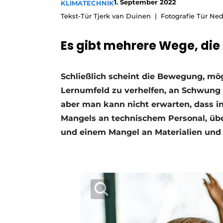
1. September 2022
KLIMATECHNIK
Podcasts
Tekst-Tür Tjerk van Duinen
Fotografie Tür Ned
Datenschutz / Cookie-Erklärung
Es gibt mehrere Wege, di
Geschichte
Metadaten
Ein Stellenangebot registrieren
Schließlich scheint die Bewegung, mö
Freie Stellen
Lernumfeld zu verhelfen, an Schwung z
Videos
aber man kann nicht erwarten, dass 
Mangels an technischem Personal, übe
und einem Mangel an Materialien und