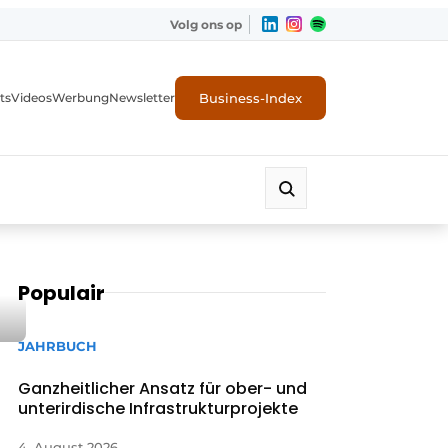
Volg ons op
Business-Index
ts
Videos
Werbung
Newsletter
Populair
JAHRBUCH
Ganzheitlicher Ansatz für ober- und
unterirdische Infrastrukturprojekte
4. August 2026