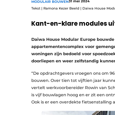
31 mei 2024
MODULAIR BOUWEN
Podcasts
Tekst | Ramona Kezer Beeld | Daiwa House Mod
Privacy / Cookie statement
Kant-en-klare modules uit
story
metadata
Vacature aanmelden
Daiwa House Modular Europe bouwde in
Vacatures
appartementencomplex voor gemengd 
Video’s
woningen zijn bedoeld voor spoedzoek
doorliepen en weer zelfstandig kunn
“De opdrachtgevers vroegen ons om 96
bouwen. Over tien tot vijftien jaar kun
vertelt werkvoorbereider Rowin van S
is vijf bouwlagen hoog en er zit een o
Ook is er een overdekte fietsenstalling