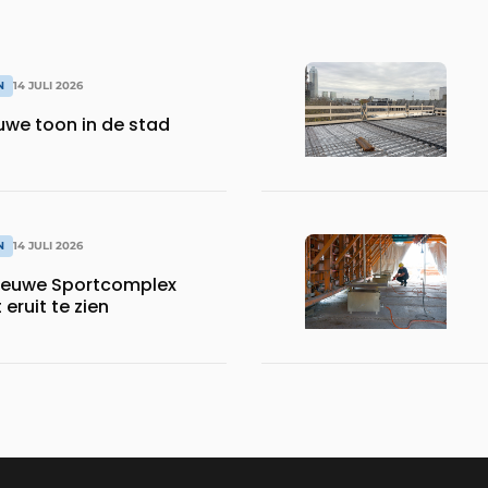
N
14 JULI 2026
uwe toon in de stad
N
14 JULI 2026
nieuwe Sportcomplex
eruit te zien