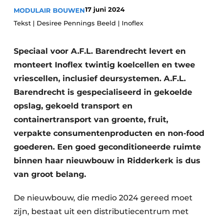
Glas
17 juni 2024
MODULAIR BOUWEN
Podcasts
Tekst | Desiree Pennings Beeld | Inoflex
Privacy / Cookie statement
Modulair bouwen
story
metadata
Speciaal voor A.F.L. Barendrecht levert en
Vacature aanmelden
monteert Inoflex twintig koelcellen en twee
Vacatures
vriescellen, inclusief deursystemen. A.F.L.
Barendrecht is gespecialiseerd in gekoelde
Video’s
opslag, gekoeld transport en
containertransport van groente, fruit,
verpakte consumentenproducten en non-food
goederen. Een goed geconditioneerde ruimte
binnen haar nieuwbouw in Ridderkerk is dus
van groot belang.
De nieuwbouw, die medio 2024 gereed moet
zijn, bestaat uit een distributiecentrum met