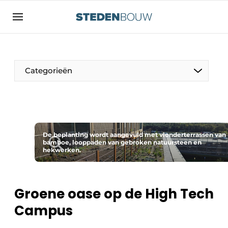
Aanmelden
Algemene voorwaarden
asset
Categorieën
auth
logoff
logon
Bedrijven
Contact
Woning- en utiliteitsbouw
Direct contact
De beplanting wordt aangevuld met vlonderterrassen van
Monumenten
bamboe, looppaden van gebroken natuursteen en
hekwerken.
Evenement aanmelden
Distributiecentra
Home
Jaarboek
Groene oase op de High Tech
Meest gelezen
Campus
Gevels, Daken & Daktuinen
Nieuwsbrief