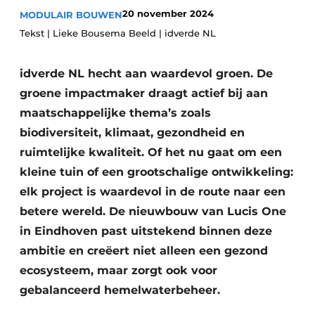
Glas
20 november 2024
MODULAIR BOUWEN
Podcasts
Tekst | Lieke Bousema Beeld | idverde NL
Privacy / Cookie statement
Modulair bouwen
story
metadata
idverde NL hecht aan waardevol groen. De
Vacature aanmelden
groene impactmaker draagt actief bij aan
Vacatures
maatschappelijke thema’s zoals
biodiversiteit, klimaat, gezondheid en
Video’s
ruimtelijke kwaliteit. Of het nu gaat om een
kleine tuin of een grootschalige ontwikkeling:
elk project is waardevol in de route naar een
betere wereld. De nieuwbouw van Lucis One
in Eindhoven past uitstekend binnen deze
ambitie en creëert niet alleen een gezond
ecosysteem, maar zorgt ook voor
gebalanceerd hemelwaterbeheer.