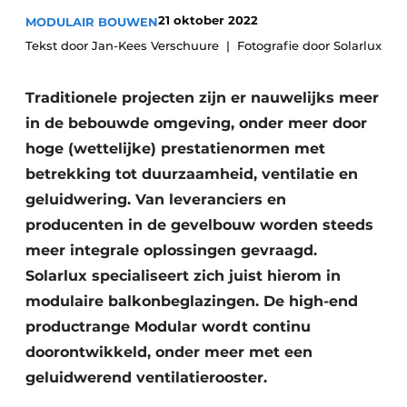
Glas
Podcasts
21 oktober 2022
MODULAIR BOUWEN
Tekst door Jan-Kees Verschuure
Fotografie door Solarlux
Privacy / Cookie statement
Modulair bouwen
story
metadata
Traditionele projecten zijn er nauwelijks meer
Vacature aanmelden
in de bebouwde omgeving, onder meer door
Vacatures
hoge (wettelijke) prestatienormen met
betrekking tot duurzaamheid, ventilatie en
Video’s
geluidwering. Van leveranciers en
producenten in de gevelbouw worden steeds
meer integrale oplossingen gevraagd.
Solarlux specialiseert zich juist hierom in
modulaire balkonbeglazingen. De high-end
productrange Modular wordt continu
doorontwikkeld, onder meer met een
geluidwerend ventilatierooster.