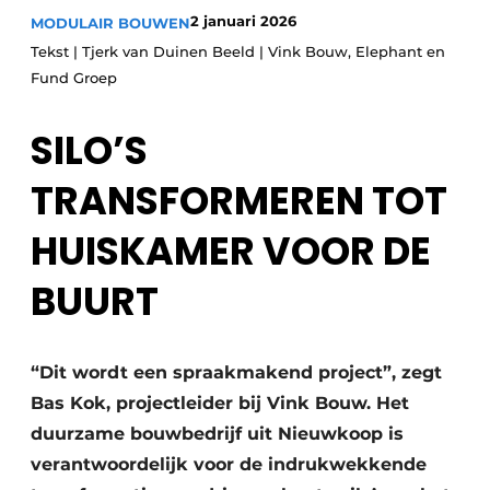
Glas
2 januari 2026
MODULAIR BOUWEN
Podcasts
Tekst | Tjerk van Duinen Beeld | Vink Bouw, Elephant en
Privacy / Cookie statement
Modulair bouwen
Fund Groep
story
metadata
SILO’S
Vacature aanmelden
Vacatures
TRANSFORMEREN TOT
Video’s
HUISKAMER VOOR DE
BUURT
“Dit wordt een spraakmakend project”, zegt
Bas Kok, projectleider bij Vink Bouw. Het
duurzame bouwbedrijf uit Nieuwkoop is
verantwoordelijk voor de indrukwekkende