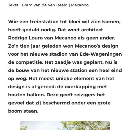
Tekst | Bram van de Ven Beeld | Mecanoo
Glas
Podcasts
Privacy / Cookie statement
Modulair bouwen
Wie een treinstation tot bloei wil zien komen,
story
metadata
heeft geduld nodig. Dat weet architect
Vacature aanmelden
Rodrigo Louro van Mecanoo als geen ander.
Zo’n tien jaar geleden won Mecanoo’s design
Vacatures
voor het nieuwe stadion van Ede-Wageningen
Video’s
de competitie. Het zaadje was geplant. Nu is
de bouw van het nieuwe station een heel eind
op weg. Het meest unieke element van het
design is al gereed: de overkapping met
houten balken. Deze geeft reizigers het
gevoel dat zij beschermd onder een grote
boom staan.