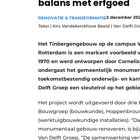
balans met erfgoed
Podcasts
2 december 20
Privacy / Cookie statement
RENOVATIE & TRANSFORMATIE
Tekst | Kris Vandekerckhove Beeld | Van Delft Gr
story
metadata
Vacature aanmelden
Het Tinbergengebouw op de campus W
Vacatures
Rotterdam is een markant voorbeeld va
Video’s
1970 en werd ontworpen door Cornelis El
ondergaat het gemeentelijk monument
toekomstbestendig onderwijs- en kan
Delft Groep een sleutelrol op het geb
Het project wordt uitgevoerd door drie
Bouwgroep (bouwkunde), Hoppenbrouwer
(werktuigbouwkundige installaties). “D
monumentaal gebouw renoveren, is bijzo
Van Delft Groep. “De samenwerking ver