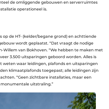
enteel de omliggende gebouwen en serverruimtes
tallatie operationeel is.
ks op de HT- (kelder/begane grond) en achttiende
 gebouw wordt geplaatst. “Dat vraagt de nodige
 Jan-Willem van Bokhoven. “We hebben te maken met
eer 3.500 uitsparingen geboord worden. Alles is
 weten waar leidingen, plafonds en uitsparingen
 klimaatplafonds toegepast; alle leidingen zijn
chten. “Geen zichtbare installaties, maar een
 monumentale uitstraling.”