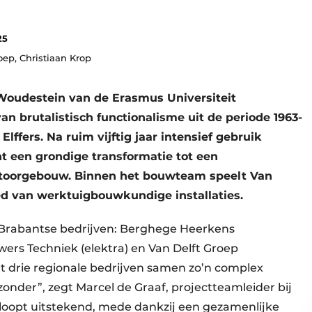
25
oep, Christiaan Krop
oudestein van de Erasmus Universiteit
n brutalistisch functionalisme uit de periode 1963-
ffers. Na ruim vijftig jaar intensief gebruik
 een grondige transformatie tot een
toorgebouw. Binnen het bouwteam speelt Van
ied van werktuigbouwkundige installaties.
 Brabantse bedrijven: ­Berghege Heerkens
s Techniek (elektra) en Van Delft Groep
at drie regionale bedrijven samen zo’n complex
nder”, zegt Marcel de Graaf, projectteamleider bij
loopt uitstekend, mede dankzij een gezamenlijke