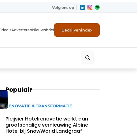
Volg ons op
Bedrijvenindex
ideo’s
Adverteren
Nieuwsbrief
Populair
d
RENOVATIE & TRANSFORMATIE
Pleijsier Hotelrenovatie werkt aan
grootschalige vernieuwing Alpine
Hotel bij SnowWorld Landgraaf