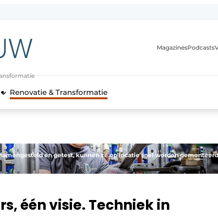
Magazines
Podcasts
V
ransformatie
Renovatie & Transformatie
 samengesteld en getest, kunnen ze op locatie snel worden gemonteer
s, één visie. Techniek in