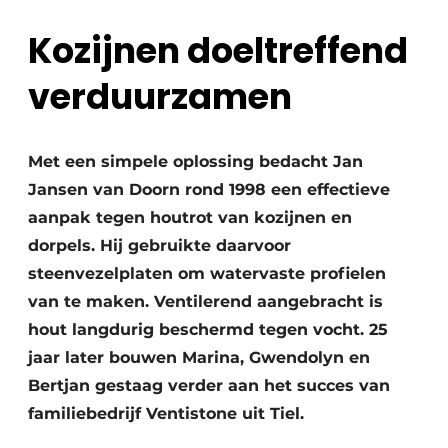
Glas
Podcasts
Kozijnen doeltreffend
Privacy / Cookie statement
Modulair bouwen
verduurzamen
story
metadata
Vacature aanmelden
Vacatures
Met een simpele oplossing bedacht Jan
Jansen van Doorn rond 1998 een effectieve
Video’s
aanpak tegen houtrot van kozijnen en
dorpels. Hij gebruikte daarvoor
steenvezelplaten om watervaste profielen
van te maken. Ventilerend aangebracht is
hout langdurig beschermd tegen vocht. 25
jaar later bouwen Marina, Gwendolyn en
Bertjan gestaag verder aan het succes van
familiebedrijf Ventistone uit Tiel.