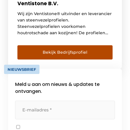
Ventistone B.V.
Wij zijn Ventistone® uitvinder en leverancier
van steenvezelprofielen.
Steenvezelprofielen voorkomen
houtrotschade aan kozijnen! De profielen
houden kozijnen droog en ventileren.
Hierdoor rotten kozijnen niet meer. Maar
ook verfgebreken behoren tot het verleden.
Bekijk Bedrijfsprofiel
Onderhoudskosten dalen tot wel 50%! Bij
renovaties komt steevast de vraag naar
NIEUWSBRIEF
voren of de aanwezige kozijnen kunnen
worden gehandhaafd of moeten […]
Meld u aan om nieuws & updates te
ontvangen.