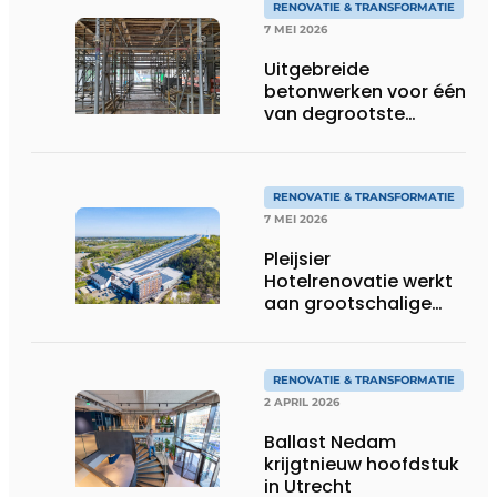
RENOVATIE & TRANSFORMATIE
7 MEI 2026
Uitgebreide
betonwerken voor één
van degrootste
circulaire
renovatieprojecten
van Europa
RENOVATIE & TRANSFORMATIE
7 MEI 2026
Pleijsier
Hotelrenovatie werkt
aan grootschalige
vernieuwing Alpine
Hotel bij SnowWorld
Landgraaf
RENOVATIE & TRANSFORMATIE
2 APRIL 2026
Ballast Nedam
krijgtnieuw hoofdstuk
in Utrecht