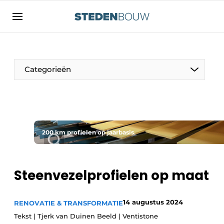
Aanmelden
Algemene voorwaarden
asset
Categorieën
auth
logoff
logon
Bedrijven
Contact
Woning- en utiliteitsbouw
Direct contact
200 km profielen op jaarbasis.
Monumenten
Evenement aanmelden
Distributiecentra
Home
Steenvezelprofielen op maat
Jaarboek
Meest gelezen
14 augustus 2024
RENOVATIE & TRANSFORMATIE
Gevels, Daken & Daktuinen
Tekst | Tjerk van Duinen Beeld | Ventistone
Nieuwsbrief