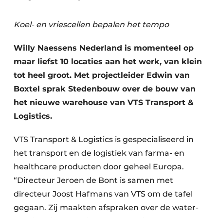
Glas
Podcasts
Koel- en vriescellen bepalen het tempo
Privacy / Cookie statement
Modulair bouwen
story
metadata
Willy Naessens Nederland is momenteel op
Vacature aanmelden
maar liefst 10 locaties aan het werk, van klein
tot heel groot. Met projectleider Edwin van
Vacatures
Boxtel sprak Stedenbouw over de bouw van
Video’s
het nieuwe warehouse van VTS Transport &
Logistics.
VTS Transport & Logistics is gespecialiseerd in
het transport en de logistiek van farma- en
healthcare producten door geheel Europa.
“Directeur Jeroen de Bont is samen met
directeur Joost Hafmans van VTS om de tafel
gegaan. Zij maakten afspraken over de water-