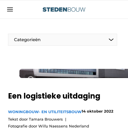
Aanmelden
Algemene voorwaarden
asset
Categorieën
auth
logoff
logon
Bedrijven
Contact
Woning- en utiliteitsbouw
Direct contact
Monumenten
Evenement aanmelden
Distributiecentra
Een logistieke uitdaging
Home
Jaarboek
14 oktober 2022
WONINGBOUW- EN UTILITEITSBOUW
Meest gelezen
Tekst door Tamara Brouwers
Gevels, Daken & Daktuinen
Nieuwsbrief
Fotografie door Willy Naessens Nederland