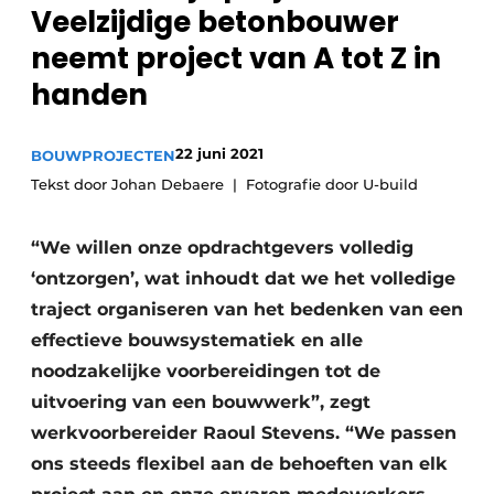
Veelzijdige betonbouwer
Glas
Podcasts
neemt project van A tot Z in
Privacy / Cookie statement
Modulair bouwen
handen
story
metadata
Vacature aanmelden
22 juni 2021
BOUWPROJECTEN
Vacatures
Tekst door Johan Debaere
Fotografie door U-build
Video’s
“We willen onze opdrachtgevers volledig
‘ontzorgen’, wat inhoudt dat we het volledige
traject organiseren van het bedenken van een
effectieve bouwsystematiek en alle
noodzakelijke voorbereidingen tot de
uitvoering van een bouwwerk”, zegt
werkvoorbereider Raoul Stevens. “We passen
ons steeds flexibel aan de behoeften van elk