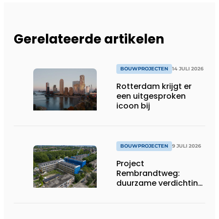
Gerelateerde artikelen
BOUWPROJECTEN
14 JULI 2026
Rotterdam krijgt er
een uitgesproken
icoon bij
BOUWPROJECTEN
9 JULI 2026
Project
Rembrandtweg:
duurzame verdichting
met CLT-houtbouw
en geïntegreerde
installaties