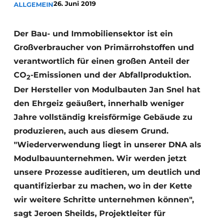
26. Juni 2019
ALLGEMEIN
Glas
Podcasts
Datenschutz / Cookie-Erklärung
Modularer Aufbau
Der Bau- und Immobiliensektor ist ein
Geschichte
Metadaten
Großverbraucher von Primärrohstoffen und
verantwortlich für einen großen Anteil der
Ein Stellenangebot registrieren
CO
-Emissionen und der Abfallproduktion.
Freie Stellen
2
Der Hersteller von Modulbauten Jan Snel hat
Videos
den Ehrgeiz geäußert, innerhalb weniger
Jahre vollständig kreisförmige Gebäude zu
produzieren, auch aus diesem Grund.
"Wiederverwendung liegt in unserer DNA als
Modulbauunternehmen. Wir werden jetzt
unsere Prozesse auditieren, um deutlich und
quantifizierbar zu machen, wo in der Kette
wir weitere Schritte unternehmen können",
sagt Jeroen Sheilds, Projektleiter für