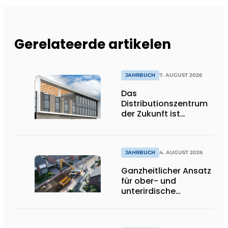
Gerelateerde artikelen
JAHRBUCH
7. AUGUST 2026
Das
Distributionszentrum
der Zukunft ist
ausdrucksstark,
umweltfreundlich und
lässt Tageslicht tief
ins Innere strömen
JAHRBUCH
4. AUGUST 2026
Ganzheitlicher Ansatz
für ober- und
unterirdische
Infrastrukturprojekte