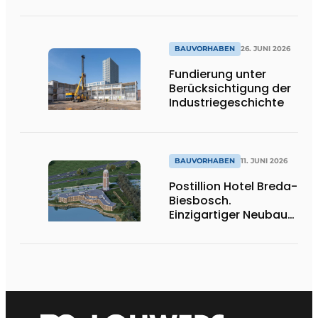
Verdichtung durch
CLT-Holzbauweise
und integrierte
Haustechnik
BAUVORHABEN
26. JUNI 2026
Fundierung unter
Berücksichtigung der
Industriegeschichte
BAUVORHABEN
11. JUNI 2026
Postillion Hotel Breda-
Biesbosch.
Einzigartiger Neubau
am Wasser