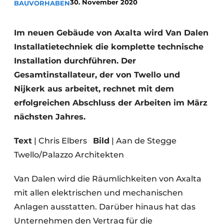
30. November 2020
BAUVORHABEN
Glas
Podcasts
Datenschutz / Cookie-Erklärung
Modularer Aufbau
Im neuen Gebäude von Axalta wird Van Dalen
Geschichte
Metadaten
Installatietechniek die komplette technische
Installation durchführen. Der
Ein Stellenangebot registrieren
Gesamtinstallateur, der von Twello und
Freie Stellen
Nijkerk aus arbeitet, rechnet mit dem
Videos
erfolgreichen Abschluss der Arbeiten im März
nächsten Jahres.
Text
| Chris Elbers
Bild
| Aan de Stegge
Twello/Palazzo Architekten
Van Dalen wird die Räumlichkeiten von Axalta
mit allen elektrischen und mechanischen
Anlagen ausstatten. Darüber hinaus hat das
Unternehmen den Vertrag für die