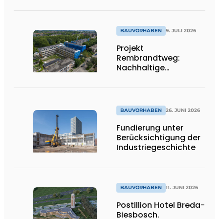
Ikone dazu
BAUVORHABEN
9. JULI 2026
Projekt
Rembrandtweg:
Nachhaltige
Verdichtung durch
CLT-Holzbauweise
und integrierte
Haustechnik
BAUVORHABEN
26. JUNI 2026
Fundierung unter
Berücksichtigung der
Industriegeschichte
BAUVORHABEN
11. JUNI 2026
Postillion Hotel Breda-
Biesbosch.