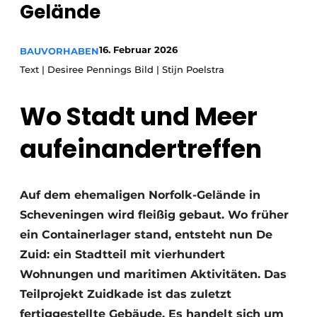
Gelände
Glas
Podcasts
Datenschutz / Cookie-Erklärung
Modularer Aufbau
16. Februar 2026
BAUVORHABEN
Geschichte
Metadaten
Text | Desiree Pennings Bild | Stijn Poelstra
Ein Stellenangebot registrieren
Wo Stadt und Meer
Freie Stellen
Videos
aufeinandertreffen
Auf dem ehemaligen Norfolk-Gelände in
Scheveningen wird fleißig gebaut. Wo früher
ein Containerlager stand, entsteht nun De
Zuid: ein Stadtteil mit vierhundert
Wohnungen und maritimen Aktivitäten. Das
Teilprojekt Zuidkade ist das zuletzt
fertiggestellte Gebäude. Es handelt sich um