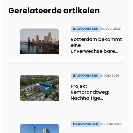
Gerelateerde artikelen
BAUVORHABEN
14. JULI 2026
Rotterdam bekommt
eine
unverwechselbare
Ikone dazu
BAUVORHABEN
9. JULI 2026
Projekt
Rembrandtweg:
Nachhaltige
Verdichtung durch
CLT-Holzbauweise
und integrierte
Haustechnik
BAUVORHABEN
26. JUNI 2026