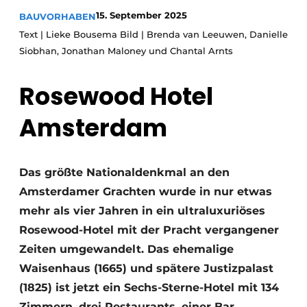
Glas
Podcasts
15. September 2025
BAUVORHABEN
Text | Lieke Bousema Bild | Brenda van Leeuwen, Danielle
Datenschutz / Cookie-Erklärung
Modularer Aufbau
Siobhan, Jonathan Maloney und Chantal Arnts
Geschichte
Metadaten
Ein Stellenangebot registrieren
Rosewood Hotel
Freie Stellen
Amsterdam
Videos
Das größte Nationaldenkmal an den
Amsterdamer Grachten wurde in nur etwas
mehr als vier Jahren in ein ultraluxuriöses
Rosewood-Hotel mit der Pracht vergangener
Zeiten umgewandelt. Das ehemalige
Waisenhaus (1665) und spätere Justizpalast
(1825) ist jetzt ein Sechs-Sterne-Hotel mit 134
Zimmern, drei Restaurants, einer Bar,