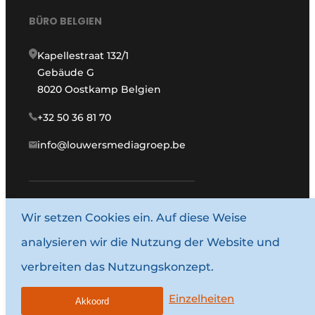
BÜRO BELGIEN
Kapellestraat 132/1
Gebäude G
8020 Oostkamp Belgien
+32 50 36 81 70
info@louwersmediagroep.be
www.louwersmediagroep.com
Wir setzen Cookies ein. Auf diese Weise
analysieren wir die Nutzung der Website und
© 1987–2026 Louwersmediagroep.
verbreiten das Nutzungskonzept.
Allgemeine Bedingungen und Konditionen
Datenschutzbestimmungen
Einzelheiten
Akkoord