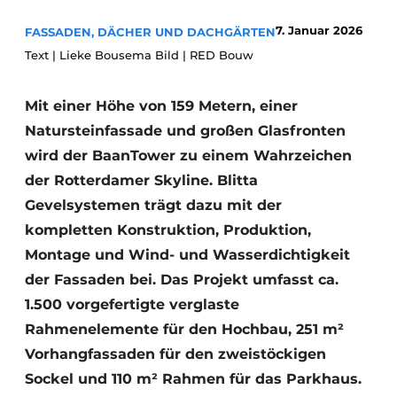
Glas
Podcasts
7. Januar 2026
FASSADEN, DÄCHER UND DACHGÄRTEN
Datenschutz / Cookie-Erklärung
Text | Lieke Bousema Bild | RED Bouw
Modularer Aufbau
Geschichte
Metadaten
Mit einer Höhe von 159 Metern, einer
Ein Stellenangebot registrieren
Natursteinfassade und großen Glasfronten
Freie Stellen
wird der BaanTower zu einem Wahrzeichen
Videos
der Rotterdamer Skyline. Blitta
Gevelsystemen trägt dazu mit der
kompletten Konstruktion, Produktion,
Montage und Wind- und Wasserdichtigkeit
der Fassaden bei. Das Projekt umfasst ca.
1.500 vorgefertigte verglaste
Rahmenelemente für den Hochbau, 251 m²
Vorhangfassaden für den zweistöckigen
Sockel und 110 m² Rahmen für das Parkhaus.