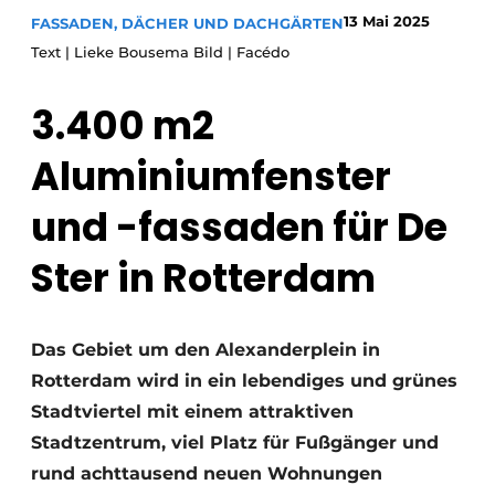
Glas
13 Mai 2025
FASSADEN, DÄCHER UND DACHGÄRTEN
Podcasts
Text | Lieke Bousema Bild | Facédo
Datenschutz / Cookie-Erklärung
Modularer Aufbau
Geschichte
Metadaten
3.400 m2
Ein Stellenangebot registrieren
Aluminiumfenster
Freie Stellen
und -fassaden für De
Videos
Ster in Rotterdam
Das Gebiet um den Alexanderplein in
Rotterdam wird in ein lebendiges und grünes
Stadtviertel mit einem attraktiven
Stadtzentrum, viel Platz für Fußgänger und
rund achttausend neuen Wohnungen