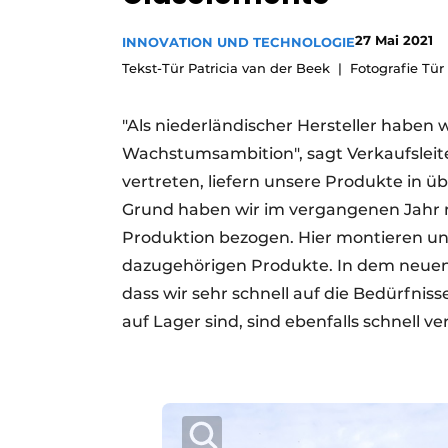
Podcasts
27 Mai 2021
INNOVATION UND TECHNOLOGIE
Datenschutz / Cookie-Erklärung
Tekst-Tür Patricia van der Beek
Fotografie Tü
Geschichte
Metadaten
Ein Stellenangebot registrieren
"Als niederländischer Hersteller haben
Wachstumsambition", sagt Verkaufsleite
Freie Stellen
vertreten, liefern unsere Produkte in 
Videos
Grund haben wir im vergangenen Jahr n
Produktion bezogen. Hier montieren und 
dazugehörigen Produkte. In dem neuen 
dass wir sehr schnell auf die Bedürfniss
auf Lager sind, sind ebenfalls schnell ve