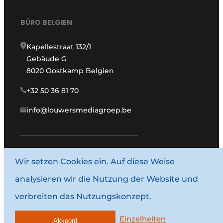
BÜRO BELGIEN
Kapellestraat 132/1
Gebäude G
8020 Oostkamp Belgien
+32 50 36 81 70
info@louwersmediagroep.be
Wir setzen Cookies ein. Auf diese Weise
www.louwersmediagroep.com
analysieren wir die Nutzung der Website und
© 1987–2026 Louwersmediagroep.
verbreiten das Nutzungskonzept.
Allgemeine Bedingungen und Konditionen
Datenschutzbestimmungen
Einzelheiten
Akkoord