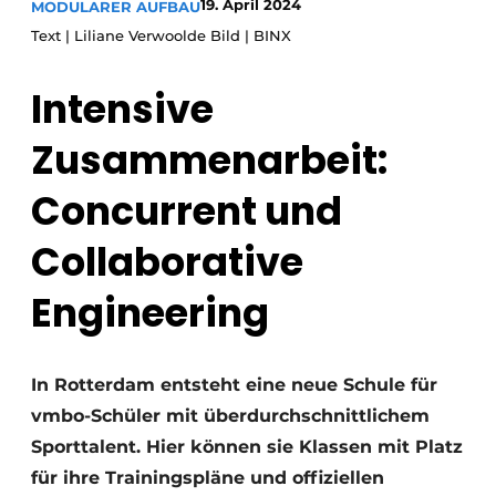
19. April 2024
MODULARER AUFBAU
Glas
Podcasts
Text | Liliane Verwoolde Bild | BINX
Datenschutz / Cookie-Erklärung
Modularer Aufbau
Intensive
Geschichte
Metadaten
Ein Stellenangebot registrieren
Zusammenarbeit:
Freie Stellen
Concurrent und
Videos
Collaborative
Engineering
In Rotterdam entsteht eine neue Schule für
vmbo-Schüler mit überdurchschnittlichem
Sporttalent. Hier können sie Klassen mit Platz
für ihre Trainingspläne und offiziellen