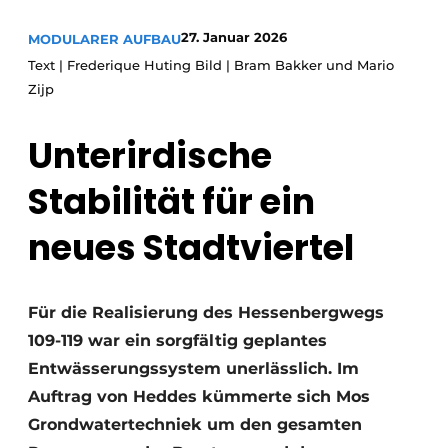
Glas
Podcasts
27. Januar 2026
MODULARER AUFBAU
Datenschutz / Cookie-Erklärung
Modularer Aufbau
Text | Frederique Huting Bild | Bram Bakker und Mario
Zijp
Geschichte
Metadaten
Ein Stellenangebot registrieren
Unterirdische
Freie Stellen
Stabilität für ein
Videos
neues Stadtviertel
Für die Realisierung des Hessenbergwegs
109-119 war ein sorgfältig geplantes
Entwässerungssystem unerlässlich. Im
Auftrag von Heddes kümmerte sich Mos
Grondwatertechniek um den gesamten