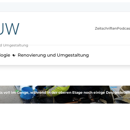
itionen
Zeitschriften
Podcas
nd Umgestaltung
logie
Renovierung und Umgestaltung
ts voll im Gange, während in der oberen Etage noch einige Designdetail