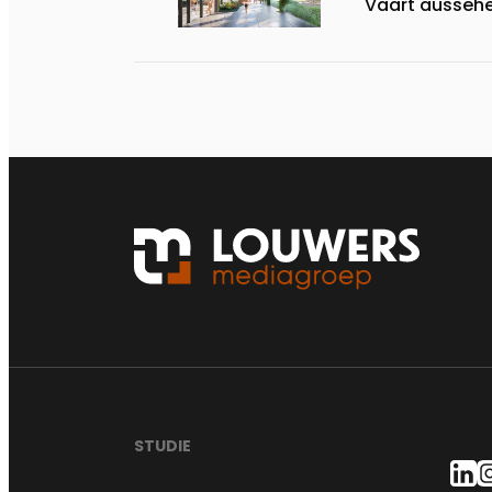
Vaart ausseh
STUDIE