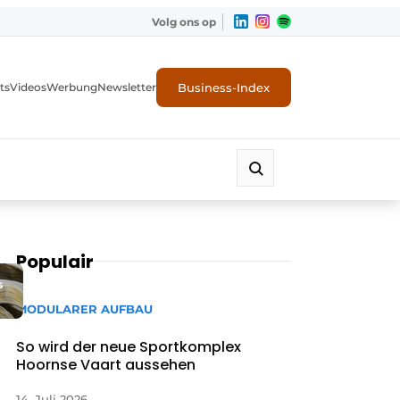
Volg ons op
Business-Index
ts
Videos
Werbung
Newsletter
Populair
s
MODULARER AUFBAU
So wird der neue Sportkomplex
Hoornse Vaart aussehen
14. Juli 2026