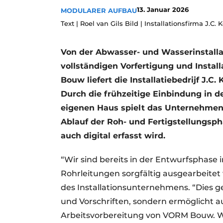
13. Januar 2026
MODULARER AUFBAU
Podcasts
Text | Roel van Gils Bild | Installationsfirma J.C.
Datenschutz / Cookie-Erklärung
Geschichte
Metadaten
Von der Abwasser- und Wasserinstalla
Ein Stellenangebot registrieren
vollständigen Vorfertigung und Insta
Freie Stellen
Bouw liefert die Installatiebedrijf J.C.
Durch die frühzeitige Einbindung in d
Videos
eigenen Haus spielt das Unternehmen 
Ablauf der Roh- und Fertigstellungsph
auch digital erfasst wird.
“Wir sind bereits in der Entwurfsphase
Rohrleitungen sorgfältig ausgearbeitet
des Installationsunternehmens. “Dies g
und Vorschriften, sondern ermöglicht a
Arbeitsvorbereitung von VORM Bouw. Wir