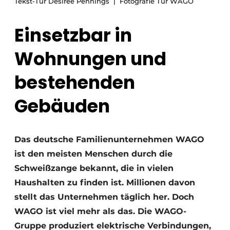
Tekst-Tür Desiree Pennings
Fotografie Tür WAGO
Glas
Podcasts
Einsetzbar in
Datenschutz / Cookie-Erklärung
Modularer Aufbau
Geschichte
Metadaten
Wohnungen und
Ein Stellenangebot registrieren
bestehenden
Freie Stellen
Gebäuden
Videos
Das deutsche Familienunternehmen WAGO
ist den meisten Menschen durch die
Schweißzange bekannt, die in vielen
Haushalten zu finden ist. Millionen davon
stellt das Unternehmen täglich her. Doch
WAGO ist viel mehr als das. Die WAGO-
Gruppe produziert elektrische Verbindungen,