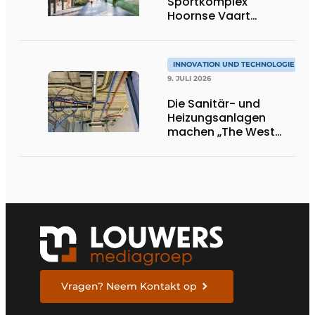
Sportkomplex
Hoornse Vaart
aussehen
INNOVATION UND TECHNOLOGIE
9. JULI 2026
Die Sanitär- und
Heizungsanlagen
machen „The West
Blake“ zu einem
komfortablen
Wohngebäude
Vragen? Neem Kontakt op