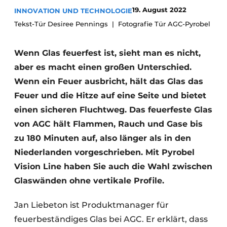
Glas
19. August 2022
INNOVATION UND TECHNOLOGIE
Podcasts
Tekst-Tür Desiree Pennings
Fotografie Tür AGC-Pyrobel
Datenschutz / Cookie-Erklärung
Modularer Aufbau
Geschichte
Metadaten
Wenn Glas feuerfest ist, sieht man es nicht,
Ein Stellenangebot registrieren
aber es macht einen großen Unterschied.
Freie Stellen
Wenn ein Feuer ausbricht, hält das Glas das
Feuer und die Hitze auf eine Seite und bietet
Videos
einen sicheren Fluchtweg. Das feuerfeste Glas
von AGC hält Flammen, Rauch und Gase bis
zu 180 Minuten auf, also länger als in den
Niederlanden vorgeschrieben. Mit Pyrobel
Vision Line haben Sie auch die Wahl zwischen
Glaswänden ohne vertikale Profile.
Jan Liebeton ist Produktmanager für
feuerbeständiges Glas bei AGC. Er erklärt, dass