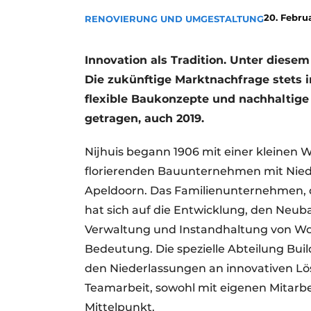
Podcasts
20. Febru
RENOVIERUNG UND UMGESTALTUNG
Datenschutz / Cookie-Erklärung
Innovation als Tradition. Unter diesem 
Geschichte
Metadaten
Die zukünftige Marktnachfrage stets 
Ein Stellenangebot registrieren
flexible Baukonzepte und nachhaltige
Freie Stellen
getragen, auch 2019.
Videos
Nijhuis begann 1906 mit einer kleinen W
florierenden Bauunternehmen mit Niede
Apeldoorn. Das Familienunternehmen, da
hat sich auf die Entwicklung, den Neub
Verwaltung und Instandhaltung von Wohn
Bedeutung. Die spezielle Abteilung Bu
den Niederlassungen an innovativen Lö
Teamarbeit, sowohl mit eigenen Mitarbei
Mittelpunkt.