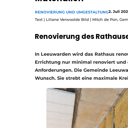
Podcasts
2. Juli 20
RENOVIERUNG UND UMGESTALTUNG
Datenschutz / Cookie-Erklärung
Text | Liliane Verwoolde Bild | Mitch de Pon, 
Geschichte
Metadaten
Renovierung des Rathaus
Ein Stellenangebot registrieren
Freie Stellen
In Leeuwarden wird das Rathaus renov
Videos
Errichtung nur minimal renoviert und
Anforderungen. Die Gemeinde Leeuward
Wunsch. Sie strebt eine maximale Krei