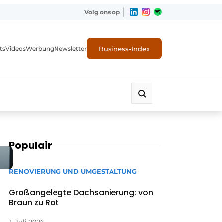
Volg ons op
Business-Index
ts
Videos
Werbung
Newsletter
Populair
RENOVIERUNG UND UMGESTALTUNG
Großangelegte Dachsanierung: von
Braun zu Rot
1. Juli 2026