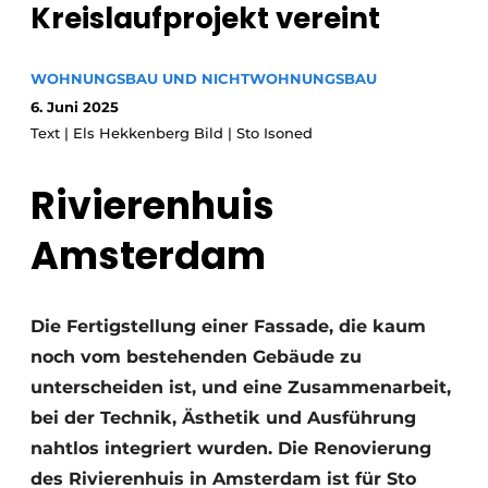
Kreislaufprojekt vereint
Glas
Podcasts
Datenschutz / Cookie-Erklärung
Modularer Aufbau
WOHNUNGSBAU UND NICHTWOHNUNGSBAU
Geschichte
Metadaten
6. Juni 2025
Text | Els Hekkenberg Bild | Sto Isoned
Ein Stellenangebot registrieren
Freie Stellen
Rivierenhuis
Videos
Amsterdam
Die Fertigstellung einer Fassade, die kaum
noch vom bestehenden Gebäude zu
unterscheiden ist, und eine Zusammenarbeit,
bei der Technik, Ästhetik und Ausführung
nahtlos integriert wurden. Die Renovierung
des Rivierenhuis in Amsterdam ist für Sto