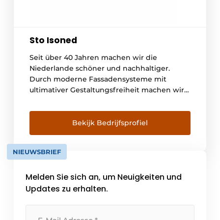
Sto Isoned
Seit über 40 Jahren machen wir die
Niederlande schöner und nachhaltiger.
Durch moderne Fassadensysteme mit
ultimativer Gestaltungsfreiheit machen wir
die Niederlande fit für eine energieeffiziente
Zukunft. Als internationaler Hersteller
entwerfen und produzieren wir innovative
Bekijk Bedrijfsprofiel
Fassadensysteme, bei denen Mensch und
Umwelt im Mittelpunkt stehen. Das Angebot
NIEUWSBRIEF
an Materialien und Systemen bildet die
Grundlage für die Verbesserung der
Melden Sie sich an, um Neuigkeiten und
Energieeffizienz von [...]
Updates zu erhalten.