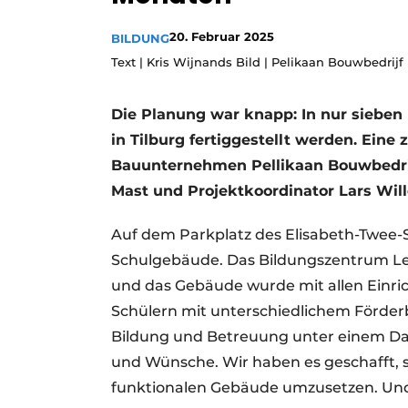
Podcasts
20. Februar 2025
BILDUNG
Datenschutz / Cookie-Erklärung
Text | Kris Wijnands Bild | Pelikaan Bouwbedrijf
Geschichte
Metadaten
Ein Stellenangebot registrieren
Die Planung war knapp: In nur sieben
in Tilburg fertiggestellt werden. Ein
Freie Stellen
Bauunternehmen Pellikaan Bouwbedrijf
Videos
Mast und Projektkoordinator Lars Wil
Auf dem Parkplatz des Elisabeth-Twee-
Schulgebäude. Das Bildungszentrum Lei
und das Gebäude wurde mit allen Einri
Schülern mit unterschiedlichem Förderb
Bildung und Betreuung unter einem Dac
und Wünsche. Wir haben es geschafft, s
funktionalen Gebäude umzusetzen. Und