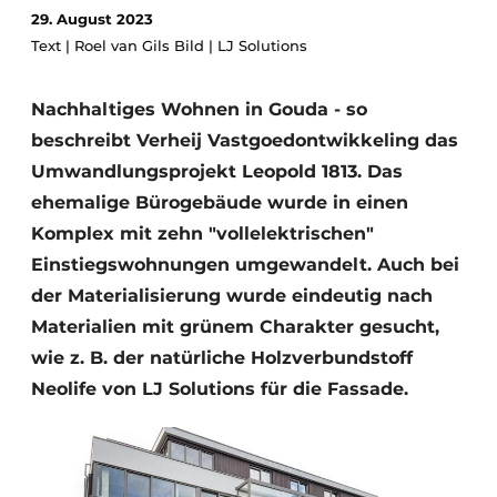
29. August 2023
Glas
Podcasts
Text | Roel van Gils Bild | LJ Solutions
Datenschutz / Cookie-Erklärung
Modularer Aufbau
Geschichte
Metadaten
Nachhaltiges Wohnen in Gouda - so
Ein Stellenangebot registrieren
beschreibt Verheij Vastgoedontwikkeling das
Umwandlungsprojekt Leopold 1813. Das
Freie Stellen
ehemalige Bürogebäude wurde in einen
Videos
Komplex mit zehn "vollelektrischen"
Einstiegswohnungen umgewandelt. Auch bei
der Materialisierung wurde eindeutig nach
Materialien mit grünem Charakter gesucht,
wie z. B. der natürliche Holzverbundstoff
Neolife von LJ Solutions für die Fassade.