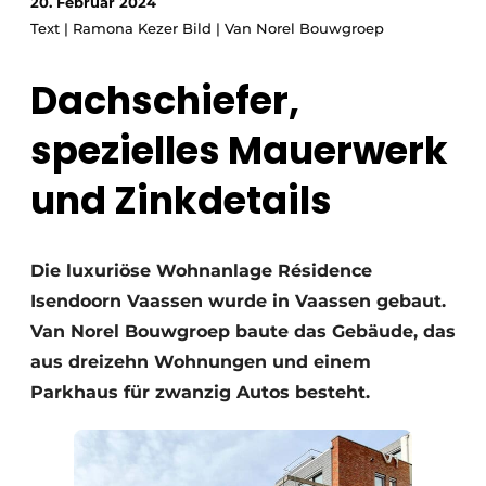
20. Februar 2024
Glas
Podcasts
Text | Ramona Kezer Bild | Van Norel Bouwgroep
Datenschutz / Cookie-Erklärung
Modularer Aufbau
Dachschiefer,
Geschichte
Metadaten
spezielles Mauerwerk
Ein Stellenangebot registrieren
Freie Stellen
und Zinkdetails
Videos
Die luxuriöse Wohnanlage Résidence
Isendoorn Vaassen wurde in Vaassen gebaut.
Van Norel Bouwgroep baute das Gebäude, das
aus dreizehn Wohnungen und einem
Parkhaus für zwanzig Autos besteht.