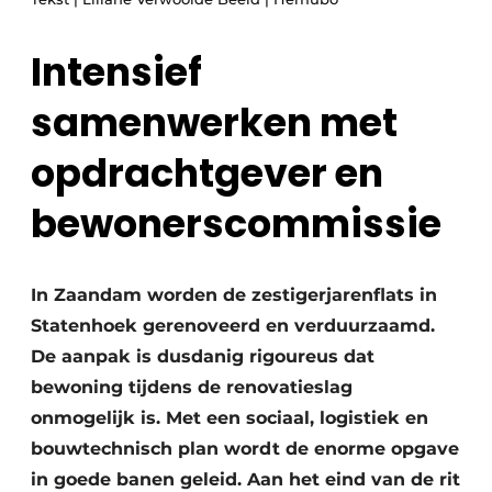
Glas
Podcasts
Intensief
Privacy / Cookie statement
Modulair bouwen
story
metadata
samenwerken met
Vacature aanmelden
opdrachtgever en
Vacatures
bewonerscommissie
Video’s
In Zaandam worden de zestigerjarenflats in
Statenhoek gerenoveerd en verduurzaamd.
De aanpak is dusdanig rigoureus dat
bewoning tijdens de renovatieslag
onmogelijk is. Met een sociaal, logistiek en
bouwtechnisch plan wordt de enorme opgave
in goede banen geleid. Aan het eind van de rit