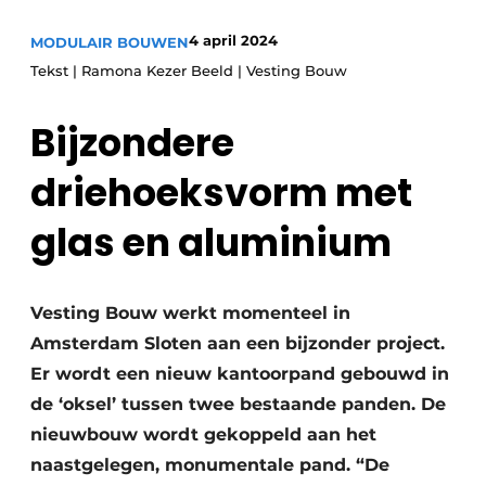
Glas
Podcasts
4 april 2024
MODULAIR BOUWEN
Privacy / Cookie statement
Modulair bouwen
Tekst | Ramona Kezer Beeld | Vesting Bouw
story
metadata
Bijzondere
Vacature aanmelden
Vacatures
driehoeksvorm met
Video’s
glas en aluminium
Vesting Bouw werkt momenteel in
Amsterdam Sloten aan een bijzonder project.
Er wordt een nieuw kantoorpand gebouwd in
de ‘oksel’ tussen twee bestaande panden. De
nieuwbouw wordt gekoppeld aan het
naastgelegen, monumentale pand. “De