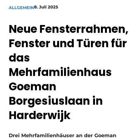
Glas
Podcasts
8. Juli 2025
ALLGEMEIN
Datenschutz / Cookie-Erklärung
Modularer Aufbau
Neue Fensterrahmen,
Geschichte
Metadaten
Fenster und Türen für
Ein Stellenangebot registrieren
Freie Stellen
das
Videos
Mehrfamilienhaus
Goeman
Borgesiuslaan in
Harderwijk
Drei Mehrfamilienhäuser an der Goeman