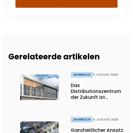
Gerelateerde artikelen
JAHRBUCH
7. AUGUST 2026
Das
Distributionszentrum
der Zukunft ist
ausdrucksstark,
umweltfreundlich und
lässt Tageslicht tief
ins Innere strömen
JAHRBUCH
4. AUGUST 2026
Ganzheitlicher Ansatz