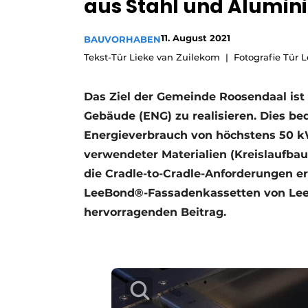
aus Stahl und Alumi
Podcasts
11. August 2021
Datenschutz / Cookie-Erklärung
BAUVORHABEN
Tekst-Tür Lieke van Zuilekom
Fotografie Tür 
Geschichte
Metadaten
Ein Stellenangebot registrieren
Das Ziel der Gemeinde Roosendaal ist
Freie Stellen
Gebäude (ENG) zu realisieren. Dies be
Videos
Energieverbrauch von höchstens 50 k
verwendeter Materialien (Kreislaufbau
die Cradle-to-Cradle-Anforderungen er
LeeBond®-Fassadenkassetten von Leebo
hervorragenden Beitrag.