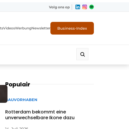
Volg ons op
Business-Index
ts
Videos
Werbung
Newsletter
Populair
BAUVORHABEN
Rotterdam bekommt eine
unverwechselbare Ikone dazu
14. Juli 2026