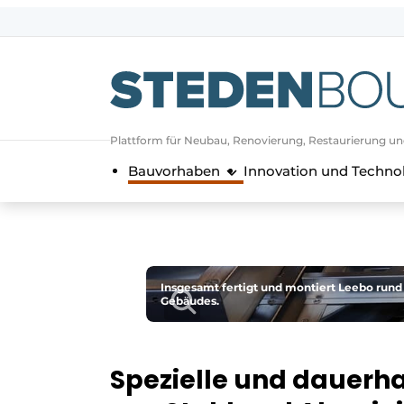
Registrieren Sie sich
Allgemeine Bedingungen und Kond
Vermögen
Plattform für Neubau, Renovierung, Restaurierung u
Autorisierung
abmelden
Anmeldung
Bauvorhaben
Innovation und Techno
Unternehmen
Kontakt
Direkter Kontakt
Veranstaltung anmelden
Insgesamt fertigt und montiert Leebo rund 
Startseite
Gebäudes.
Jahrbuch
Meist gelesen
Spezielle und dauerha
Newsletter