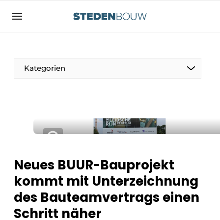
Registrieren Sie sich
Allgemeine Bedingungen und Konditionen
Vermögen
Kategorien
Autorisierung
abmelden
Anmeldung
Unternehmen
Kontakt
Wohnungsbau und Nichtwohnungsbau
Direkter Kontakt
Denkmäler
Veranstaltung anmelden
Vertriebszentren
Neues BUUR-Bauprojekt
Startseite
kommt mit Unterzeichnung
Jahrbuch
des Bauteamvertrags einen
Meist gelesen
Fassaden, Dächer und Dachgärten
Schritt näher
Newsletter