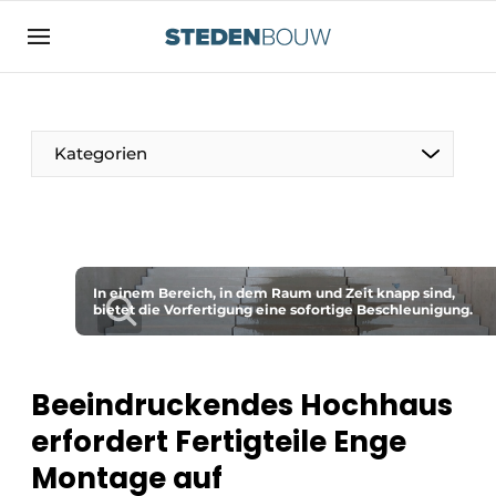
Registrieren Sie sich
Allgemeine Bedingungen und Konditionen
Vermögen
Kategorien
Autorisierung
abmelden
Anmeldung
Unternehmen
Kontakt
Wohnungsbau und Nichtwohnungsbau
Direkter Kontakt
In einem Bereich, in dem Raum und Zeit knapp sind,
Denkmäler
bietet die Vorfertigung eine sofortige Beschleunigung.
Veranstaltung anmelden
Vertriebszentren
Startseite
Beeindruckendes Hochhaus
Jahrbuch
erfordert Fertigteile Enge
Meist gelesen
Fassaden, Dächer und Dachgärten
Montage auf
Newsletter