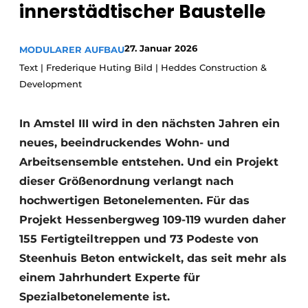
innerstädtischer Baustelle
Glas
Podcasts
Datenschutz / Cookie-Erklärung
Modularer Aufbau
27. Januar 2026
MODULARER AUFBAU
Geschichte
Metadaten
Text | Frederique Huting Bild | Heddes Construction &
Development
Ein Stellenangebot registrieren
Freie Stellen
In Amstel III wird in den nächsten Jahren ein
Videos
neues, beeindruckendes Wohn- und
Arbeitsensemble entstehen. Und ein Projekt
dieser Größenordnung verlangt nach
hochwertigen Betonelementen. Für das
Projekt Hessenbergweg 109-119 wurden daher
155 Fertigteiltreppen und 73 Podeste von
Steenhuis Beton entwickelt, das seit mehr als
einem Jahrhundert Experte für
Spezialbetonelemente ist.